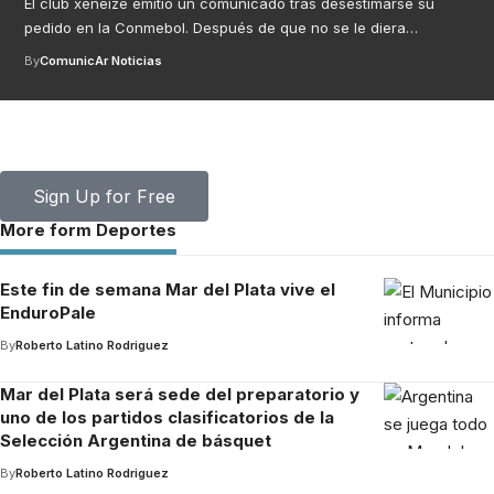
El club xeneize emitió un comunicado tras desestimarse su
pedido en la Conmebol. Después de que no se le diera
…
By
ComunicAr Noticias
Your one-stop resource for medical news and
education.
Your one-stop resource for medical news and education.
Sign Up for Free
More form Deportes
Este fin de semana Mar del Plata vive el
EnduroPale
By
Roberto Latino Rodriguez
Mar del Plata será sede del preparatorio y
uno de los partidos clasificatorios de la
Selección Argentina de básquet
By
Roberto Latino Rodriguez