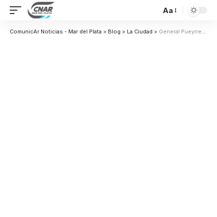
Aa
ComunicAr Noticias - Mar del Plata
>
Blog
>
La Ciudad
>
General Pueyrredon será una de las sedes para la final provincial del concurso Emprendimiento Argentino 2026