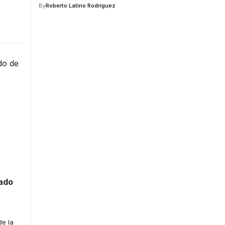
By
Roberto Latino Rodriguez
lado
de la