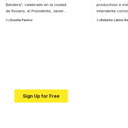
Bandera", celebrado en la ciudad
productivos e ins
de Rosario, el Presidente, Javier
…
intendente convo
By
Gisella Panico
By
Roberto Latino R
Your one-stop resource 
medical news and educa
Your one-stop resource for medical news and e
Sign Up for Free