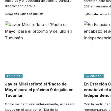
oficiales y el esquema de tránsito vehicular
participó este mar
diagramado para la
…
208 aniversario d
By
Roberto Latino Rodriguez
By
Roberto Latino R
POLITICA
LA CIUDAD
Javier Milei reflotó el ‘Pacto de
En Estación 
Mayo’ para el próximo 9 de julio en
encabezó el a
Tucumán
Independenci
Como se mencionó anteriormente, el pasado
Con la participac
jueves en el acto por el "Día de la
representantes de