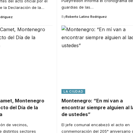
Pueyrredon informa el cronograma de
tes del acto oficial por el
guardias de las
…
e la Declaración de la
…
By
Roberto Latino Rodriguez
odriguez
LA CIUDAD
Camet, Montenegro
Montenegro: “En mí van a
cto del Día de la
encontrar siempre alguien al 
a
de ustedes”
ión de vecinos,
El jefe comunal encabezó el acto en
 distintos sectores
conmemoración del 205° aniversario 