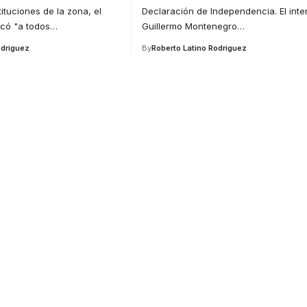
tituciones de la zona, el
Declaración de Independencia. El int
có "a todos
…
Guillermo Montenegro
…
odriguez
By
Roberto Latino Rodriguez
for
tion.
ducation.