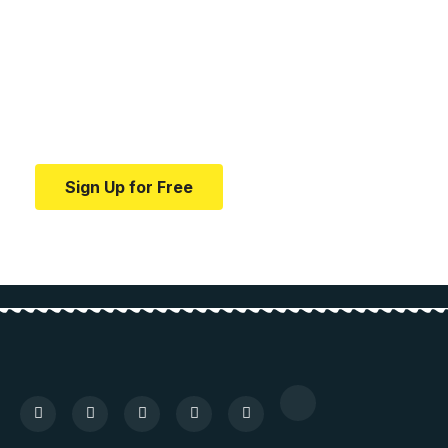
medical news and
education.
Your one-stop resource for medical news and
education.
Sign Up for Free